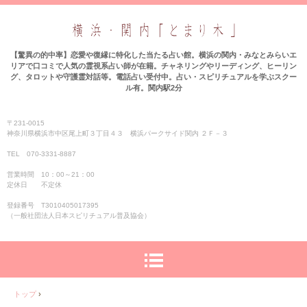
【驚異の的中率】恋愛や復縁に特化した当たる占い館。横浜の関内・みなとみらいエ
リアで口コミで人気の霊視系占い師が在籍。チャネリングやリーディング、ヒーリン
グ、タロットや守護霊対話等。電話占い受付中。占い・スピリチュアルを学ぶスクー
ル有。関内駅2分
〒231-0015
神奈川県横浜市中区尾上町３丁目４３ 横浜パークサイド関内 ２Ｆ－３
TEL 070-3331‐8887
営業時間 10：00～21：00
定休日 不定休
登録番号 T3010405017395
（一般社団法人日本スピリチュアル普及協会）
トップ
›