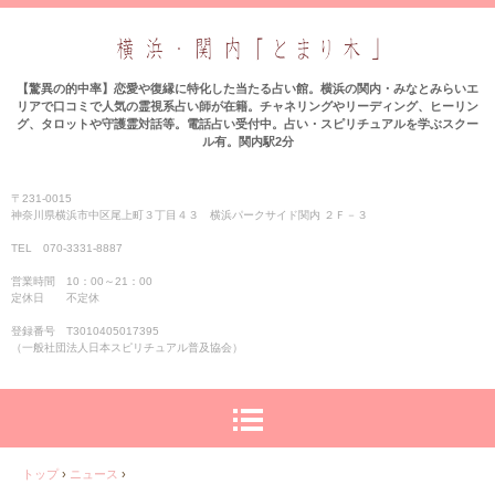
【驚異の的中率】恋愛や復縁に特化した当たる占い館。横浜の関内・みなとみらいエ
リアで口コミで人気の霊視系占い師が在籍。チャネリングやリーディング、ヒーリン
グ、タロットや守護霊対話等。電話占い受付中。占い・スピリチュアルを学ぶスクー
ル有。関内駅2分
〒231-0015
神奈川県横浜市中区尾上町３丁目４３ 横浜パークサイド関内 ２Ｆ－３
TEL 070-3331‐8887
営業時間 10：00～21：00
定休日 不定休
登録番号 T3010405017395
（一般社団法人日本スピリチュアル普及協会）
トップ
›
ニュース
›