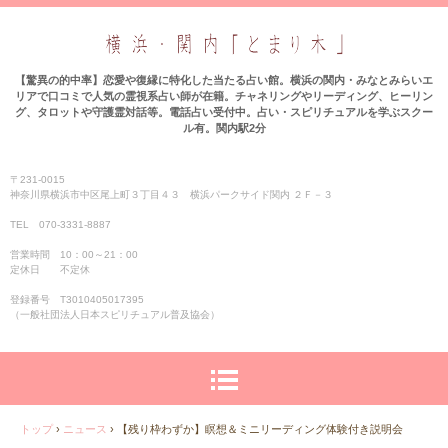
【驚異の的中率】恋愛や復縁に特化した当たる占い館。横浜の関内・みなとみらいエ
リアで口コミで人気の霊視系占い師が在籍。チャネリングやリーディング、ヒーリン
グ、タロットや守護霊対話等。電話占い受付中。占い・スピリチュアルを学ぶスクー
ル有。関内駅2分
〒231-0015
神奈川県横浜市中区尾上町３丁目４３ 横浜パークサイド関内 ２Ｆ－３
TEL 070-3331‐8887
営業時間 10：00～21：00
定休日 不定休
登録番号 T3010405017395
（一般社団法人日本スピリチュアル普及協会）
トップ
›
ニュース
›
【残り枠わずか】瞑想＆ミニリーディング体験付き説明会