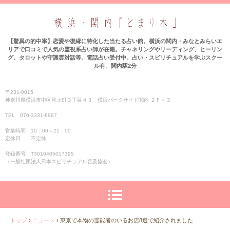
【驚異の的中率】恋愛や復縁に特化した当たる占い館。横浜の関内・みなとみらいエ
リアで口コミで人気の霊視系占い師が在籍。チャネリングやリーディング、ヒーリン
グ、タロットや守護霊対話等。電話占い受付中。占い・スピリチュアルを学ぶスクー
ル有。関内駅2分
〒231-0015
神奈川県横浜市中区尾上町３丁目４３ 横浜パークサイド関内 ２Ｆ－３
TEL 070-3331‐8887
営業時間 10：00～21：00
定休日 不定休
登録番号 T3010405017395
（一般社団法人日本スピリチュアル普及協会）
トップ
›
ニュース
›
東京で本物の霊能者のいるお店8選で紹介されました