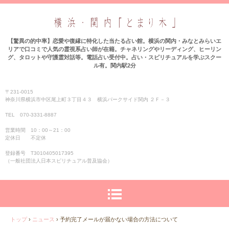
【驚異の的中率】恋愛や復縁に特化した当たる占い館。横浜の関内・みなとみらいエ
リアで口コミで人気の霊視系占い師が在籍。チャネリングやリーディング、ヒーリン
グ、タロットや守護霊対話等。電話占い受付中。占い・スピリチュアルを学ぶスクー
ル有。関内駅2分
〒231-0015
神奈川県横浜市中区尾上町３丁目４３ 横浜パークサイド関内 ２Ｆ－３
TEL 070-3331‐8887
営業時間 10：00～21：00
定休日 不定休
登録番号 T3010405017395
（一般社団法人日本スピリチュアル普及協会）
トップ
›
ニュース
›
予約完了メールが届かない場合の方法について