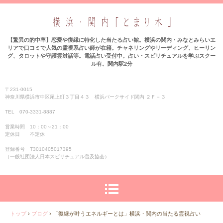
【驚異の的中率】恋愛や復縁に特化した当たる占い館。横浜の関内・みなとみらいエ
リアで口コミで人気の霊視系占い師が在籍。チャネリングやリーディング、ヒーリン
グ、タロットや守護霊対話等。電話占い受付中。占い・スピリチュアルを学ぶスクー
ル有。関内駅2分
〒231-0015
神奈川県横浜市中区尾上町３丁目４３ 横浜パークサイド関内 ２Ｆ－３
TEL 070-3331‐8887
営業時間 10：00～21：00
定休日 不定休
登録番号 T3010405017395
（一般社団法人日本スピリチュアル普及協会）
トップ
›
ブログ
›
「復縁が叶うエネルギーとは」横浜・関内の当たる霊視占い