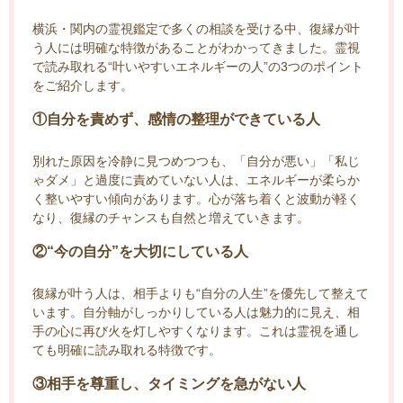
横浜・関内の霊視鑑定で多くの相談を受ける中、復縁が叶
う人には明確な特徴があることがわかってきました。霊視
で読み取れる“叶いやすいエネルギーの人”の3つのポイント
をご紹介します。
①自分を責めず、感情の整理ができている人
別れた原因を冷静に見つめつつも、「自分が悪い」「私じ
ゃダメ」と過度に責めていない人は、エネルギーが柔らか
く整いやすい傾向があります。心が落ち着くと波動が軽く
なり、復縁のチャンスも自然と増えていきます。
②“今の自分”を大切にしている人
復縁が叶う人は、相手よりも“自分の人生”を優先して整えて
います。自分軸がしっかりしている人は魅力的に見え、相
手の心に再び火を灯しやすくなります。これは霊視を通し
ても明確に読み取れる特徴です。
③相手を尊重し、タイミングを急がない人