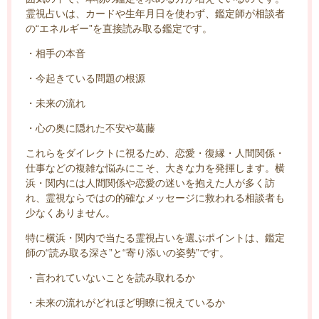
霊視占いは、カードや生年月日を使わず、鑑定師が相談者
の“エネルギー”を直接読み取る鑑定です。
・相手の本音
・今起きている問題の根源
・未来の流れ
・心の奥に隠れた不安や葛藤
これらをダイレクトに視るため、恋愛・復縁・人間関係・
仕事などの複雑な悩みにこそ、大きな力を発揮します。横
浜・関内には人間関係や恋愛の迷いを抱えた人が多く訪
れ、霊視ならではの的確なメッセージに救われる相談者も
少なくありません。
特に横浜・関内で当たる霊視占いを選ぶポイントは、鑑定
師の“読み取る深さ”と“寄り添いの姿勢”です。
・言われていないことを読み取れるか
・未来の流れがどれほど明瞭に視えているか