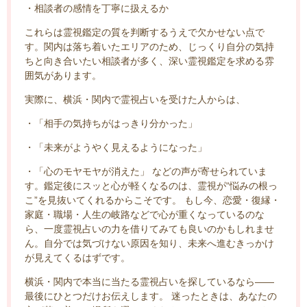
・相談者の感情を丁寧に扱えるか
これらは霊視鑑定の質を判断するうえで欠かせない点で
す。関内は落ち着いたエリアのため、じっくり自分の気持
ちと向き合いたい相談者が多く、深い霊視鑑定を求める雰
囲気があります。
実際に、横浜・関内で霊視占いを受けた人からは、
・「相手の気持ちがはっきり分かった」
・「未来がようやく見えるようになった」
・「心のモヤモヤが消えた」 などの声が寄せられていま
す。鑑定後にスッと心が軽くなるのは、霊視が“悩みの根っ
こ”を見抜いてくれるからこそです。 もし今、恋愛・復縁・
家庭・職場・人生の岐路などで心が重くなっているのな
ら、一度霊視占いの力を借りてみても良いのかもしれませ
ん。自分では気づけない原因を知り、未来へ進むきっかけ
が見えてくるはずです。
横浜・関内で本当に当たる霊視占いを探しているなら——
最後にひとつだけお伝えします。 迷ったときは、あなたの